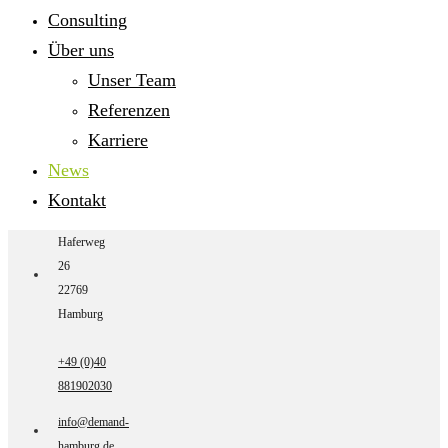
Consulting
Über uns
Unser Team
Referenzen
Karriere
News
Kontakt
Haferweg
26
22769
Hamburg
+49 (0)40
881902030
info@demand-
hamburg.de